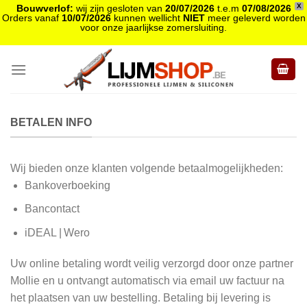
X
Bouwverlof:
wij zijn gesloten van
20/07/2026
t.e.m
07/08/2026
Orders vanaf
10/07/2026
kunnen wellicht
NIET
meer geleverd worden
voor onze jaarlijkse zomersluiting.
Skip
to
content
BETALEN INFO
Wij bieden onze klanten volgende betaalmogelijkheden:
Bankoverboeking
Bancontact
iDEAL | Wero
Uw online betaling wordt veilig verzorgd door onze partner
Mollie en u ontvangt automatisch via email uw factuur na
het plaatsen van uw bestelling. Betaling bij levering is