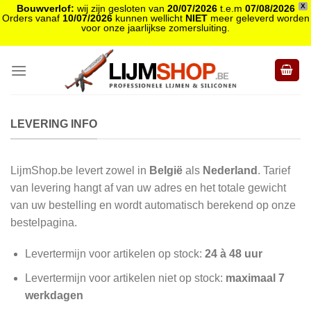
X
Bouwverlof:
wij zijn gesloten van
20/07/2026
t.e.m
07/08/2026
Orders vanaf
10/07/2026
kunnen wellicht
NIET
meer geleverd worden
voor onze jaarlijkse zomersluiting.
Skip
to
content
LEVERING INFO
LijmShop.be levert zowel in
België
als
Nederland
. Tarief
van levering hangt af van uw adres en het totale gewicht
van uw bestelling en wordt automatisch berekend op onze
bestelpagina.
Levertermijn voor artikelen op stock:
24 à 48 uur
Levertermijn voor artikelen niet op stock:
maximaal 7
werkdagen