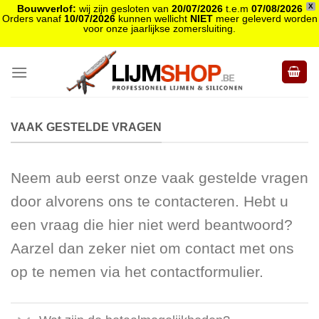
X
Bouwverlof:
wij zijn gesloten van
20/07/2026
t.e.m
07/08/2026
Orders vanaf
10/07/2026
kunnen wellicht
NIET
meer geleverd worden
voor onze jaarlijkse zomersluiting.
Skip
to
content
VAAK GESTELDE VRAGEN
Neem aub eerst onze vaak gestelde vragen
door alvorens ons te contacteren. Hebt u
een vraag die hier niet werd beantwoord?
Aarzel dan zeker niet om contact met ons
op te nemen via het contactformulier.