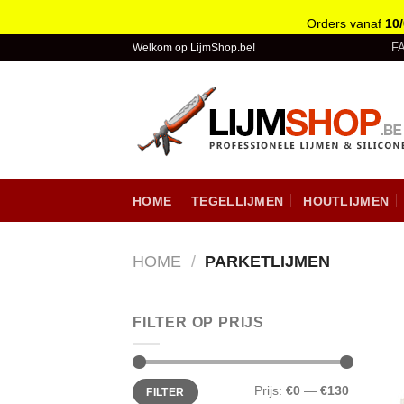
Orders vanaf
10
Skip
F
Welkom op LijmShop.be!
to
content
HOME
TEGELLIJMEN
HOUTLIJMEN
HOME
/
PARKETLIJMEN
FILTER OP PRIJS
Prijs:
€0
—
€130
FILTER