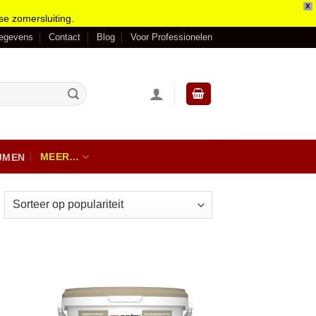
X
se zomersluiting.
gegevens
Contact
Blog
Voor Professionelen
MEER…
IJMEN