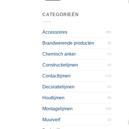
CATEGORIEËN
Accessoires
(48)
Brandwerende producten
(5)
Chemisch anker
(7)
Constructielijmen
(8)
Contactlijmen
(17)
Decoratielijmen
(4)
Houtlijmen
(8)
Montagelijmen
(28)
Muurverf
(2)