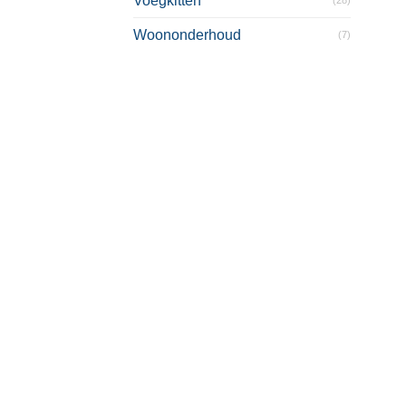
Voegkitten
Woononderhoud
(7)