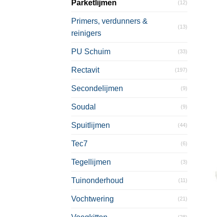
Parketlijmen
(12)
Primers, verdunners &
(13)
reinigers
PU Schuim
(33)
Rectavit
(197)
Secondelijmen
(9)
Soudal
(9)
Spuitlijmen
(44)
Tec7
(6)
Tegellijmen
(3)
Tuinonderhoud
(11)
Vochtwering
(21)
(28)