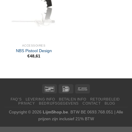
ACCESSOIRES
NBS Pistool Design
€
48,61
FAQ’S
LEVERING INFO
BETALEN INFO
RETOURBELEID
PRIVACY
BEDRIJFSGEGEVENS
CONTACT
BLOG
Copyright © 2026
LijmShop.be
. BTW BE 0693.768.051 | Alle
prijzen zijn inclusief 21% BTW