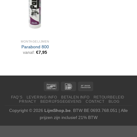
MONTAGELIJMEN
Parabond 800
vanaf:
€
7,95
FAQ’S
LEVERING INFO
BETALEN INFO
RETOURBELEID
PRIVACY
BEDRIJFSGEGEVENS
CONTACT
BLOG
Copyright © 2026
LijmShop.be
. BTW BE 0693.768.051 | Alle
prijzen zijn inclusief 21% BTW