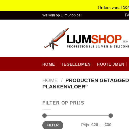
Orders vanaf
10
Skip
F
Welkom op LijmShop.be!
to
content
HOME
TEGELLIJMEN
HOUTLIJMEN
HOME
/
PRODUCTEN GETAGGED 
PLANKENVLOER”
FILTER OP PRIJS
Prijs:
€20
—
€30
FILTER