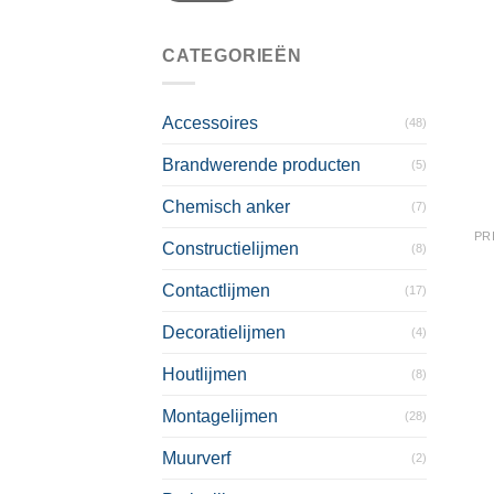
CATEGORIEËN
Accessoires
(48)
Brandwerende producten
(5)
Chemisch anker
(7)
PR
Constructielijmen
(8)
Contactlijmen
(17)
Decoratielijmen
(4)
Houtlijmen
(8)
Montagelijmen
(28)
Muurverf
(2)