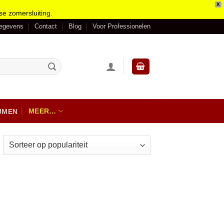
X
se zomersluiting.
gegevens
Contact
Blog
Voor Professionelen
MEER…
IJMEN