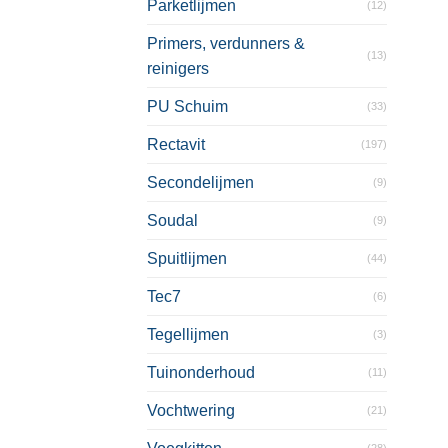
Parketlijmen
(12)
Primers, verdunners &
(13)
reinigers
PU Schuim
(33)
Rectavit
(197)
Secondelijmen
(9)
Soudal
(9)
Spuitlijmen
(44)
Tec7
(6)
Tegellijmen
(3)
Tuinonderhoud
(11)
Vochtwering
(21)
(28)