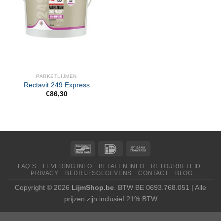
PARKETLIJMEN
Rectavit 249 Express
€
86,30
FAQ’S
LEVERING INFO
BETALEN INFO
RETOURBELEID
PRIVACY
BEDRIJFSGEGEVENS
CONTACT
BLOG
Copyright © 2026
LijmShop.be
. BTW BE 0693.768.051 | Alle
prijzen zijn inclusief 21% BTW