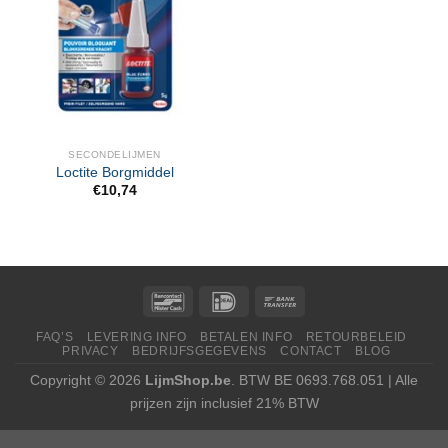
SECONDELIJMEN
Loctite Borgmiddel
€
10,74
FAQ’S
LEVERING INFO
BETALEN INFO
RETOURBELEID
PRIVACY
BEDRIJFSGEGEVENS
CONTACT
BLOG
Copyright © 2026
LijmShop.be
. BTW BE 0693.768.051 | Alle
prijzen zijn inclusief 21% BTW