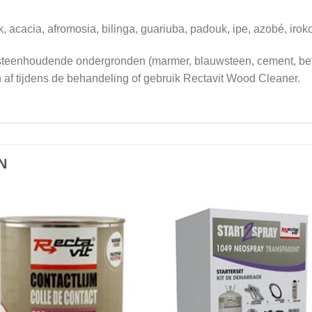
k, acacia, afromosia, bilinga, guariuba, padouk, ipe, azobé, iroko
steenhoudende ondergronden (marmer, blauwsteen, cement, beto
n af tijdens de behandeling of gebruik Rectavit Wood Cleaner.
N