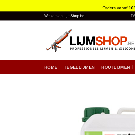
Orders vanaf
10
Skip
F
Welkom op LijmShop.be!
to
content
HOME
TEGELLIJMEN
HOUTLIJMEN