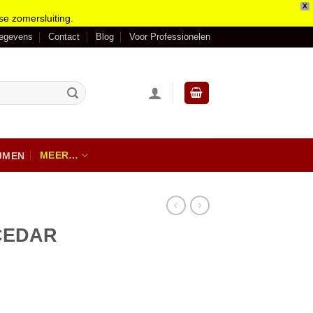
X
se zomersluiting.
gegevens
Contact
Blog
Voor Professionelen
MEER…
IJMEN
CEDAR