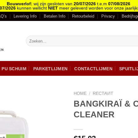
Bouwverlof:
wij zijn gesloten van
20/07/2026
t.e.m
07/08/2026
/07/2026
kunnen wellicht
NIET
meer geleverd worden voor onze jaarlijk
AQ’s
Levering Info
Betalen Info
Retourbeleid
Privacy
Bedrijfs
PU SCHUIM
PARKETLIJMEN
CONTACTLIJMEN
SPUITL
HOME
/
RECTAVIT
BANGKIRAÏ & 
CLEANER