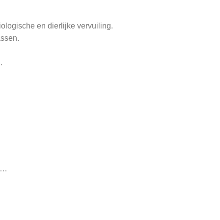
iologische en dierlijke vervuiling.
assen.
.
, …