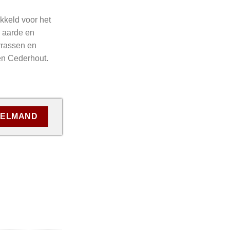
ikkeld voor het
, aarde en
errassen en
en Cederhout.
KELMAND