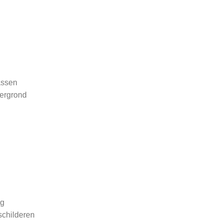
rassen
dergrond
ng
schilderen