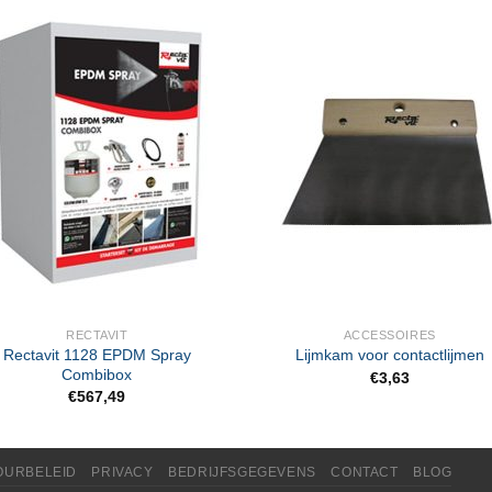
RECTAVIT
ACCESSOIRES
Rectavit 1128 EPDM Spray
Lijmkam voor contactlijmen
Combibox
€
3,63
€
567,49
OURBELEID
PRIVACY
BEDRIJFSGEGEVENS
CONTACT
BLOG