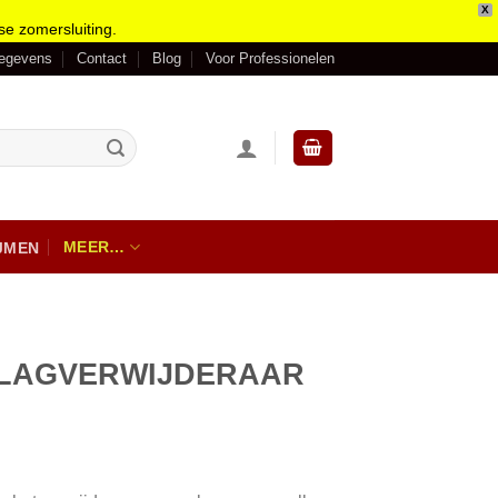
X
se zomersluiting.
gegevens
Contact
Blog
Voor Professionelen
MEER…
IJMEN
LAGVERWIJDERAAR