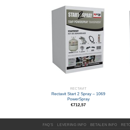
SSOIRES
RECTAVIT
Rectavit Start 2 Spray – 1069
ttip 65
PowerSpray
3,11
€
712,57
FAQ’S
LEVERING INFO
BETALEN INFO
RET