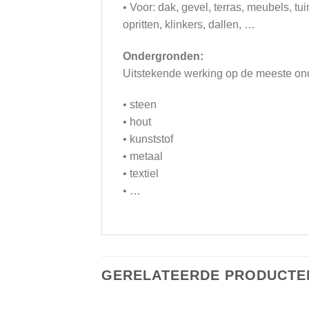
• Voor: dak, gevel, terras, meubels, tu
opritten, klinkers, dallen, …
Ondergronden:
Uitstekende werking op de meeste ond
• steen
• hout
• kunststof
• metaal
• textiel
• …
GERELATEERDE PRODUCTE