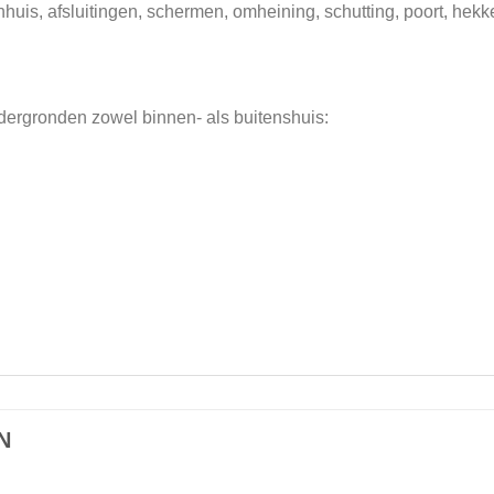
inhuis, afsluitingen, schermen, omheining, schutting, poort, hekk
ergronden zowel binnen- als buitenshuis:
N