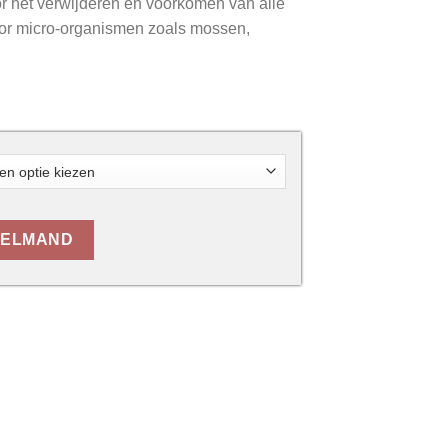
or het verwijderen en voorkomen van alle
or micro-organismen zoals mossen,
KELMAND