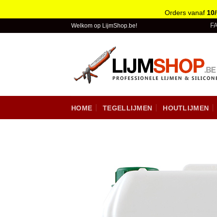
Orders vanaf
10
Skip
F
Welkom op LijmShop.be!
to
content
HOME
TEGELLIJMEN
HOUTLIJMEN