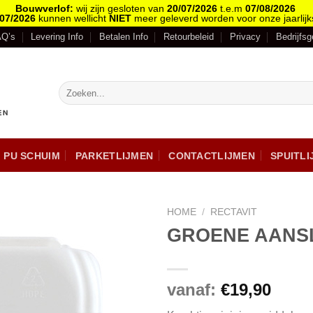
Bouwverlof:
wij zijn gesloten van
20/07/2026
t.e.m
07/08/2026
/07/2026
kunnen wellicht
NIET
meer geleverd worden voor onze jaarlijk
AQ’s
Levering Info
Betalen Info
Retourbeleid
Privacy
Bedrijfs
PU SCHUIM
PARKETLIJMEN
CONTACTLIJMEN
SPUITL
HOME
/
RECTAVIT
GROENE AANS
vanaf:
€
19,90