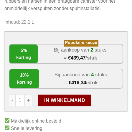
rubbers en harsen in een draagbare canister voor het
onmiddellijk verspuiten zonder spuitinstallatie.
Inhoud: 22,1 L
Populaire keuze
Bij aankoop van
2
stuks
5%
korting
=
€
439,47
/stuk
Bij aankoop van
4
stuks
10%
korting
=
€
416,34
/stuk
IN WINKELMAND
Makkelijk online besteld
Snelle levering