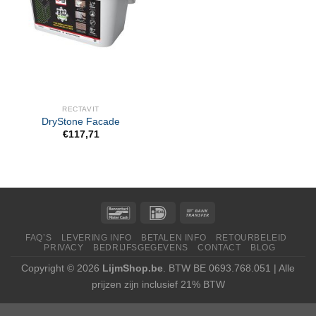
RECTAVIT
DryStone Facade
€
117,71
FAQ’S
LEVERING INFO
BETALEN INFO
RETOURBELEID
PRIVACY
BEDRIJFSGEGEVENS
CONTACT
BLOG
Copyright © 2026
LijmShop.be
. BTW BE 0693.768.051 | Alle
prijzen zijn inclusief 21% BTW