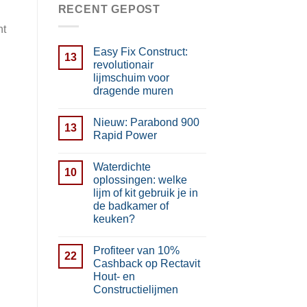
RECENT GEPOST
nt
Easy Fix Construct:
13
revolutionair
lijmschuim voor
dragende muren
Nieuw: Parabond 900
13
Rapid Power
Waterdichte
10
oplossingen: welke
lijm of kit gebruik je in
de badkamer of
keuken?
Profiteer van 10%
22
Cashback op Rectavit
Hout- en
Constructielijmen