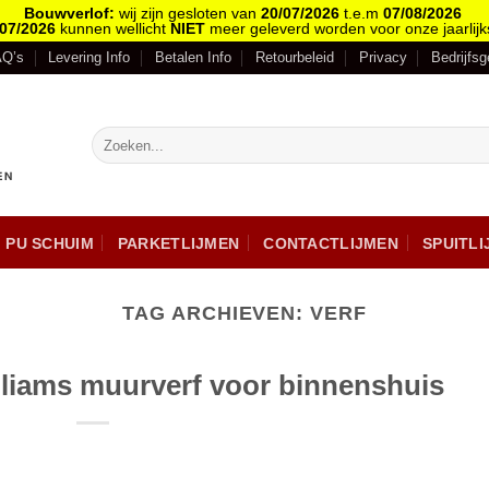
Bouwverlof:
wij zijn gesloten van
20/07/2026
t.e.m
07/08/2026
/07/2026
kunnen wellicht
NIET
meer geleverd worden voor onze jaarlijk
AQ’s
Levering Info
Betalen Info
Retourbeleid
Privacy
Bedrijfs
PU SCHUIM
PARKETLIJMEN
CONTACTLIJMEN
SPUITL
TAG ARCHIEVEN:
VERF
liams muurverf voor binnenshuis