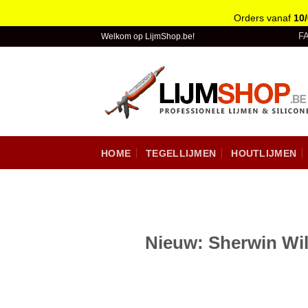
Orders vanaf
10
Skip
F
Welkom op LijmShop.be!
to
content
HOME
TEGELLIJMEN
HOUTLIJMEN
Nieuw: Sherwin Wil