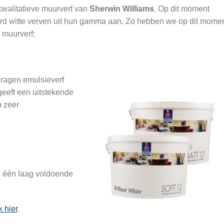
walitatieve muurverf van
Sherwin Williams
. Op dit moment
rd witte verven uit hun gamma aan. Zo hebben we op dit mome
muurverf;
dragen emulsieverf
geeft een uitstekende
n zeer
s één laag voldoende
k hier
.