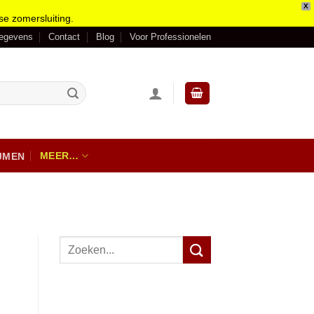
X
se zomersluiting.
gegevens
Contact
Blog
Voor Professionelen
MEER…
IJMEN