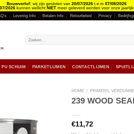
Bouwverlof:
wij zijn gesloten van
20/07/2026
t.e.m
07/08/2026
/07/2026
kunnen wellicht
NIET
meer geleverd worden voor onze jaarlijk
AQ’s
Levering Info
Betalen Info
Retourbeleid
Privacy
Bedrijfs
PU SCHUIM
PARKETLIJMEN
CONTACTLIJMEN
SPUITL
HOME
/
PRIMERS, VERDUNNE
239 WOOD SEA
€
11,72