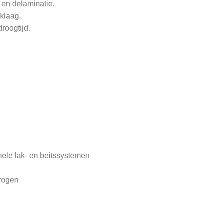
 en delaminatie.
aklaag.
roogtijd.
nele lak- en beitssystemen
drogen