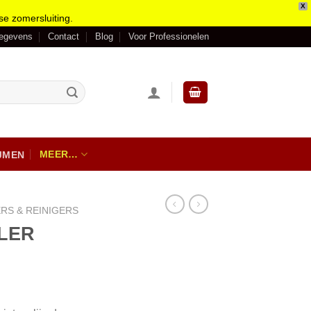
X
se zomersluiting.
gegevens
Contact
Blog
Voor Professionelen
MEER…
IJMEN
RS & REINIGERS
LER