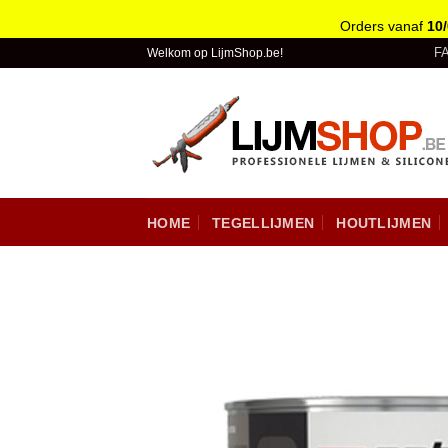
Orders vanaf
10
Skip
F
Welkom op LijmShop.be!
to
content
HOME
TEGELLIJMEN
HOUTLIJMEN