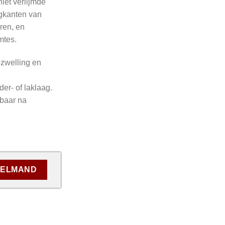
iet verlijmde
gkanten van
ren, en
mtes.
zwelling en
der- of laklaag.
rbaar na
KELMAND