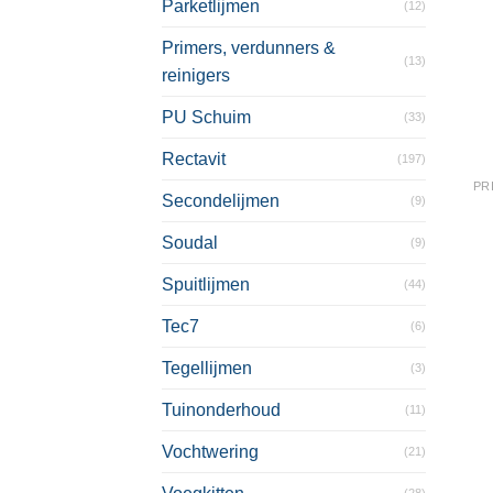
Parketlijmen
(12)
Primers, verdunners &
(13)
reinigers
PU Schuim
(33)
Rectavit
(197)
PR
Secondelijmen
(9)
Soudal
(9)
Spuitlijmen
(44)
Tec7
(6)
Tegellijmen
(3)
Tuinonderhoud
(11)
Vochtwering
(21)
(28)