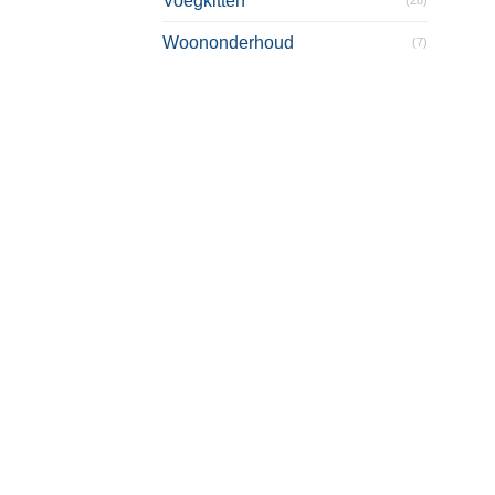
Voegkitten
Woononderhoud
(7)