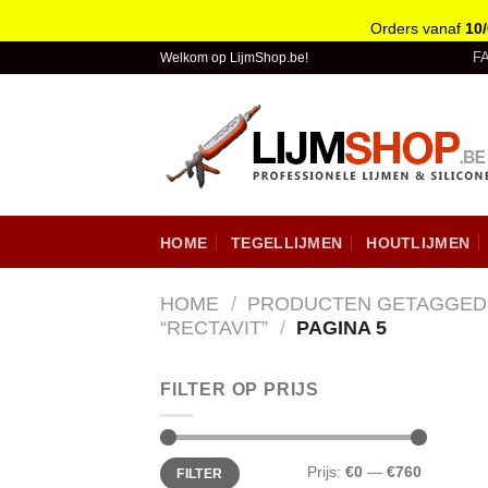
Orders vanaf
10
Skip
F
Welkom op LijmShop.be!
to
content
HOME
TEGELLIJMEN
HOUTLIJMEN
HOME
/
PRODUCTEN GETAGGED
“RECTAVIT”
/
PAGINA 5
FILTER OP PRIJS
Prijs:
€0
—
€760
FILTER