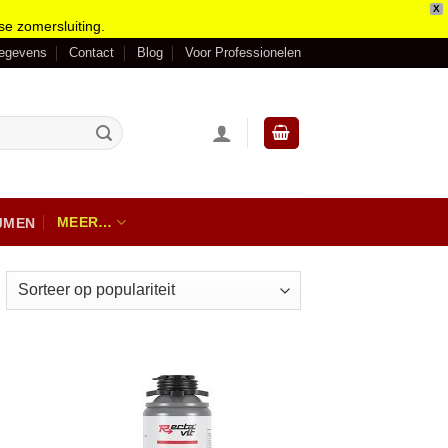
X
se zomersluiting.
gegevens
Contact
Blog
Voor Professionelen
MEER…
IJMEN