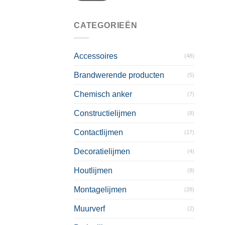
CATEGORIEËN
Accessoires
(48)
Brandwerende producten
(5)
Chemisch anker
(7)
Constructielijmen
(8)
Contactlijmen
(17)
Decoratielijmen
(4)
Houtlijmen
(8)
Montagelijmen
(28)
Muurverf
(2)